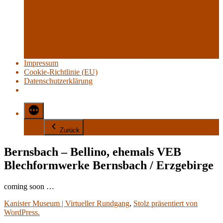
BAT – VEB Sturmlaternenwerk
Bellino aus Göppingen
Bernsbach – ehemals VEB Bfw
Bfw – VEB Blechformwerke
Fawi – VEB Fahrzeugw. Wilsdruff
Foron – DDR Warenzeichen
Schwelm – Eisenwerk Müller
Impressum
Cookie-Richtlinie (EU)
Datenschutzerklärung
Zurück
Bernsbach – Bellino, ehemals VEB
Blechformwerke Bernsbach / Erzgebirge
coming soon …
Kanister Museum | Virtueller Rundgang
,
Stolz präsentiert von
WordPress.