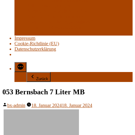
BAT – VEB Sturmlaternenwerk
Bellino aus Göppingen
Bernsbach – ehemals VEB Bfw
Bfw – VEB Blechformwerke
Fawi – VEB Fahrzeugw. Wilsdruff
Foron – DDR Warenzeichen
Schwelm – Eisenwerk Müller
Impressum
Cookie-Richtlinie (EU)
Datenschutzerklärung
Zurück
053 Bernsbach 7 Liter MB
Veröffentlicht
bx-admin
18. Januar 2024
18. Januar 2024
von